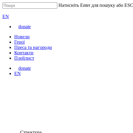
Перейти
Натисніть Enter для пошуку або ESC
до
Закрити
ВАРТА
основного
пошук
Перемкнути
EN
вмісту
мову
donate
сайту
Меню
Новели
Герої
Преса та нагороди
Контакти
Плейлист
donate
Перемкнути
EN
мову
сайту
Структура