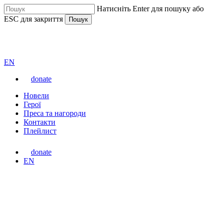
Перейти
Натисніть Enter для пошуку або
до
ESC для закриття
Пошук
основного
вмісту
Закрити
ВАРТА
пошук
Перемкнути
EN
мову
donate
сайту
Меню
Новели
Герої
Преса та нагороди
Контакти
Плейлист
donate
Перемкнути
EN
мову
сайту