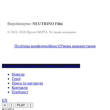
Виробництво:
NEUTRINO Film
© 2022–2026 Проєкт ВАРТА. Усі права захищено.
Політика конфіденційності
Умови використання
Поділитися
Поділитися
Поділитися
Поділитися
Закріпити
Закрити
Новели
меню
Герої
Преса та нагороди
Контакти
Плейлист
Перемкнути
EN
мову
≡
⟨
PLAY
⟩
сайту
ВАРТА