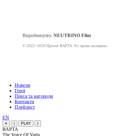
Виробництво:
NEUTRINO Film
© 2022–2026 Проєкт ВАРТА. Усі права захищено.
Закрити
Новели
меню
Герої
Преса та нагороди
Контакти
Плейлист
Перемкнути
EN
мову
≡
⟨
PLAY
⟩
сайту
ВАРТА
The Voice Of Varta