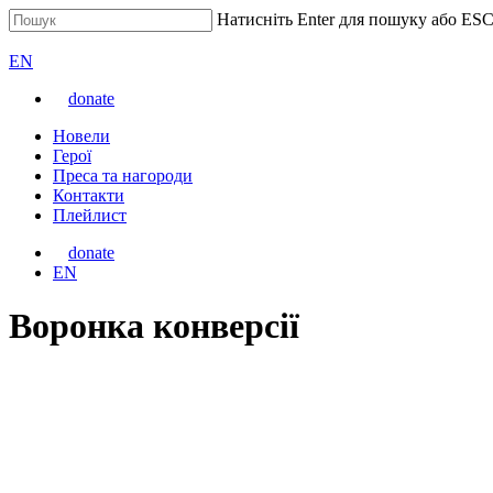
Перейти
Натисніть Enter для пошуку або ESC
до
Закрити
ВАРТА
основного
пошук
Перемкнути
EN
вмісту
мову
donate
сайту
Меню
Новели
Герої
Преса та нагороди
Контакти
Плейлист
donate
Перемкнути
EN
мову
сайту
Воронка конверсії