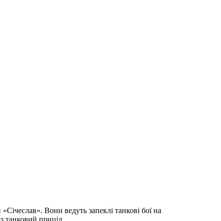
«Січеслав». Вони ведуть запеклі танкові бої на
з танковий приціл.