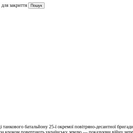
 для закриття
Пошук
 танкового батальйону 25-ї окремої повітряно-десантної бригади 
 за кроком повертають українську землю — показуючи війну чере