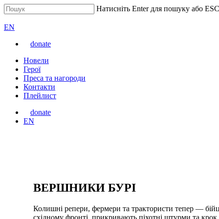
Перейти
Натисніть Enter для пошуку або ESC
до
Закрити
ВАРТА
основного
пошук
Перемкнути
EN
вмісту
мову
donate
сайту
Меню
Новели
Герої
Преса та нагороди
Контакти
Плейлист
donate
Перемкнути
EN
мову
сайту
ВЕРШНИКИ БУРІ
Колишні репери, фермери та трактористи тепер — бійці
східному фронті, прикривають піхотні штурми та крок