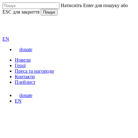
Перейти
Натисніть Enter для пошуку або
до
ESC для закриття
Пошук
основного
вмісту
Закрити
ВАРТА
пошук
Перемкнути
EN
мову
donate
сайту
Меню
Новели
Герої
Преса та нагороди
Контакти
Плейлист
donate
Перемкнути
EN
мову
сайту