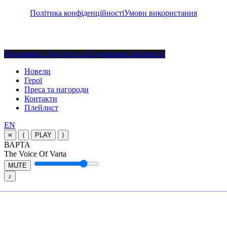
Політика конфіденційності
Умови використання
Поділитися
Поділитися
Поділитися
Поділитися
Закріпити
Закрити
Новели
меню
Герої
Преса та нагороди
Контакти
Плейлист
Перемкнути
EN
мову
≡
⟨
PLAY
⟩
сайту
ВАРТА
The Voice Of Varta
MUTE
♪