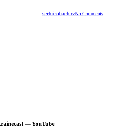
й в Україні підлітком | BBC Uk
By
serhiirohachov
No Comments
krainecast — YouTube