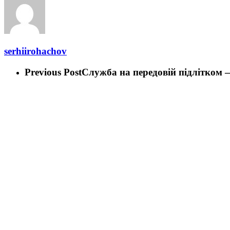
serhiirohachov
Previous Post
Служба на передовій підлітком