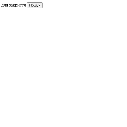
 для закриття
Пошук
Інтерв'ю та медіа