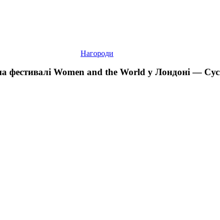
Нагороди
на фестивалі Women and the World у Лондоні — Су
Українське
кіно
у
Лондоні.
Як
«Варта»
розповідає
про
війну
очима