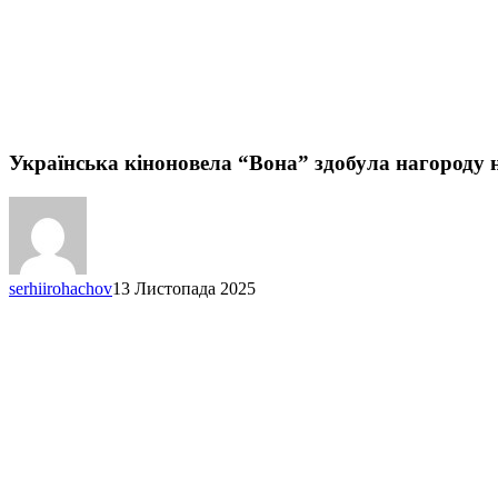
Українська кіноновела “Вона” здобула нагороду 
serhiirohachov
13 Листопада 2025