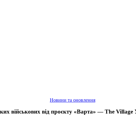
про
українських
військових
від
проєкту
«Варта»
—
The
Village
Україна
Новини та оновлення
ких військових від проєкту «Варта» — The Village