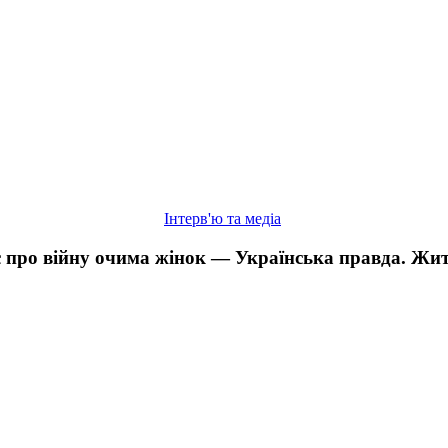
жінок
—
Українська
правда.
Життя
Інтерв'ю та медіа
ає про війну очима жінок — Українська правда. Жи
Дивіться
фільм
«Приборкувачі
бурі»