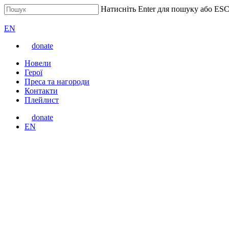
Перейти
Натисніть Enter для пошуку або ESC
до
Закрити
ВАРТА
основного
пошук
Перемкнути
EN
вмісту
мову
donate
сайту
Меню
Новели
Герої
Преса та нагороди
Контакти
Плейлист
donate
Перемкнути
EN
мову
сайту