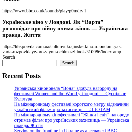
https://www.bbc.co.uk/sounds/play/p0mdrvjl
Українське кіно у Лондоні. Як “Варта”
розповідає про війну очима жінок — Українська
правда. Життя
https://life.pravda.com.ua/culture/ukrajinske-kino-u-londoni-yak-
varta-rozpovidaye-pro-viynu-ochima-zhinok-310986/index.amp
Search
Search
Recent Posts
Українська кіноновела “Вона” здобула нагороду на
фестивалі Women and the World у Лондоні — Суспільне
Культура
На міжнародному фестивалі короткого метру відзначили
український фільм про захисниць — #ШОТАМ
На міжнародному кінофестивалі “Жінки і світ” нагороду
отримав фільм про українських захисниць — Українська
правда. Життя
Serving on the frontline in Ukraine as a teenager | BBC