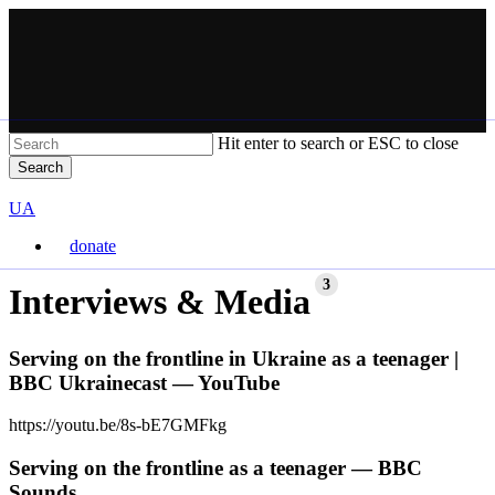
Skip
to
main
content
Hit enter to search or ESC to close
Search
Close
VARTA
Search
Перемкнути
UA
мову
donate
сайту
Menu
3
Interviews & Media
Serving on the frontline in Ukraine as a teenager |
BBC Ukrainecast — YouTube
https://youtu.be/8s-bE7GMFkg
Serving on the frontline as a teenager — BBC
Sounds