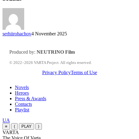
as
a
teenager
—
BBC
Sounds
serhiirohachov
4 November 2025
Produced by:
NEUTRINO Film
© 2022–2026 VARTA Project. All rights reserved.
Privacy Policy
Terms of Use
Close
Novels
Menu
Heroes
Press & Awards
Contacts
Playlist
Перемкнути
UA
мову
≡
⟨
PLAY
⟩
сайту
VARTA
The Voice Of Varta