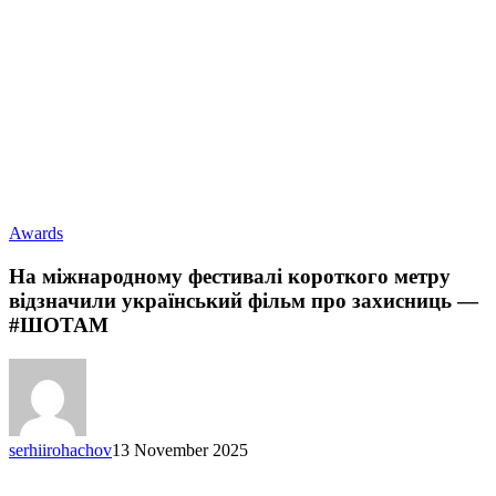
На
Awards
міжнародному
фестивалі
На міжнародному фестивалі короткого метру
короткого
відзначили український фільм про захисниць —
метру
#ШОТАМ
відзначили
український
фільм
про
захисниць
—
serhiirohachov
13 November 2025
#ШОТАМ