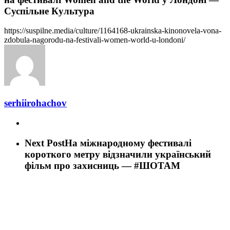
Суспільне Культура
https://suspilne.media/culture/1164168-ukrainska-kinonovela-vona-
zdobula-nagorodu-na-festivali-women-world-u-londoni/
serhiirohachov
Next Post
На міжнародному фестивалі
короткого метру відзначили український
фільм про захисниць — #ШОТАМ