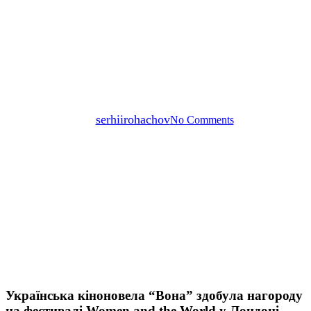
“Вона” здобула нагороду на
фестивалі Women and the
World у Лондоні — Суспільне
Культура
By
serhiirohachov
No Comments
Українська кіноновела “Вона” здобула нагороду
на фестивалі Women and the World у Лондоні —