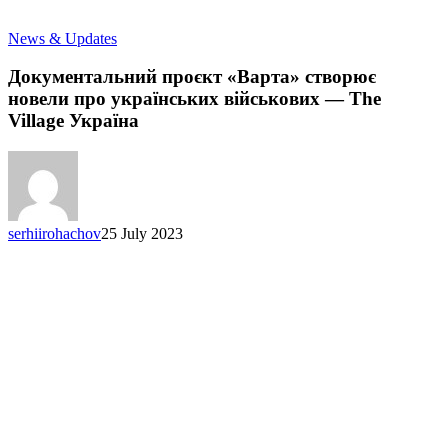
Документальний
News & Updates
проєкт
«Варта»
Документальний проєкт «Варта» створює
створює
новели про українських військових — The
новели
Village Україна
про
українських
військових
—
The
Village
serhiirohachov
25 July 2023
Україна