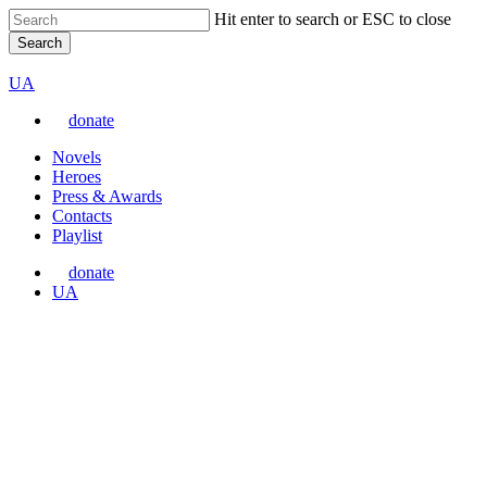
Skip
Hit enter to search or ESC to close
to
Search
main
Close
VARTA
content
Search
Перемкнути
UA
мову
donate
сайту
Menu
Novels
Heroes
Press & Awards
Contacts
Playlist
donate
Перемкнути
UA
мову
сайту
Awards
Українська кіноновела