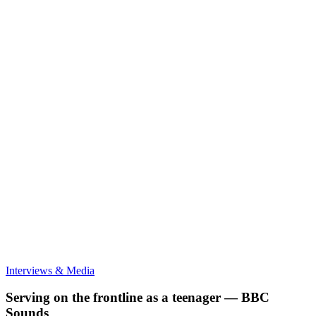
Serving
Interviews & Media
on
the
Serving on the frontline as a teenager — BBC
frontline
Sounds