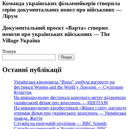
Команда українських фільммейкерів створила
серію документальних новел про військових —
Лірум
Документальний проєкт «Варта» створює
новели про українських військових — The
Village Україна
Пошук
Пошук
Останні публікації
Українська кіноновела “Вона” здобула нагороду на
фестивалі Women and the World у Лондоні — Суспільне
Культура
На міжнародному фестивалі короткого метру відзначили
український фільм про захисниць — #ШОТАМ
На міжнародному кінофестивалі «Жінки і світ» нагороду
отримав фільм про українських захисниць — Українська
правда. Життя
Служба на передовій підлітком — BBC Sounds
Служба на передовій в Україні підлітком | BBC