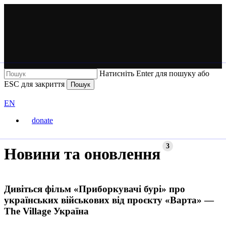
Перейти
до
основного
вмісту
Натисніть Enter для пошуку або
ESC для закриття
Пошук
Закрити
ВАРТА
пошук
Перемкнути
EN
мову
donate
сайту
Меню
3
Новини та оновлення
Дивіться фільм «Приборкувачі бурі» про
українських військових від проєкту «Варта» —
The Village Україна