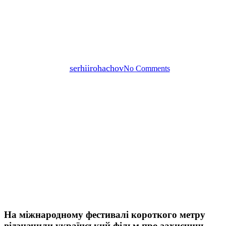
короткого метру відзначили
український фільм про
захисниць — #ШОТАМ
By
serhiirohachov
No Comments
На міжнародному фестивалі короткого метру
відзначили український фільм про захисниць —