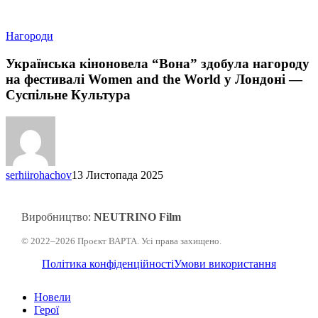
Українська
Нагороди
кіноновела
“Вона”
Українська кіноновела “Вона” здобула нагороду
здобула
на фестивалі Women and the World у Лондоні —
нагороду
Суспільне Культура
на
фестивалі
Women
and
the
World
serhiirohachov
13 Листопада 2025
у
Лондоні
—
Суспільне
Виробництво:
NEUTRINO Film
Культура
© 2022–2026 Проєкт ВАРТА. Усі права захищено.
Політика конфіденційності
Умови використання
Закрити
Новели
меню
Герої