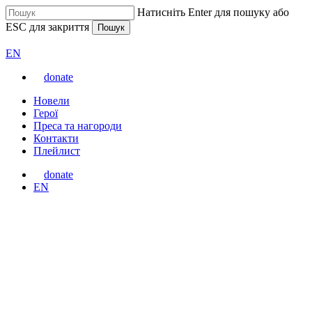
Перейти
Натисніть Enter для пошуку або
до
ESC для закриття
Пошук
основного
Закрити
ВАРТА
вмісту
пошук
Перемкнути
EN
мову
donate
сайту
Меню
Новели
Герої
Преса та нагороди
Контакти
Плейлист
donate
Перемкнути
EN
мову
сайту
Нагороди
На міжнародному фестивалі