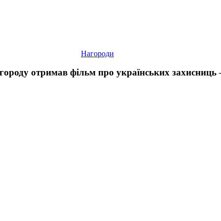
Нагороди
агороду отримав фільм про українських захисниць
Документальний
проєкт
«Варта»
створює
новели
про
українських
військових
—
The