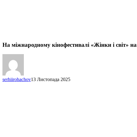
На міжнародному кінофестивалі «Жінки і світ» н
serhiirohachov
13 Листопада 2025