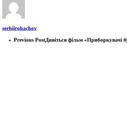
serhiirohachov
Previous Post
Дивіться фільм «Приборкувачі бу