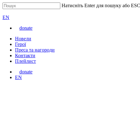
Перейти
Натисніть Enter для пошуку або ESC
до
Закрити
ВАРТА
основного
пошук
Перемкнути
EN
вмісту
мову
donate
сайту
Меню
Новели
Герої
Преса та нагороди
Контакти
Плейлист
donate
Перемкнути
EN
мову
сайту