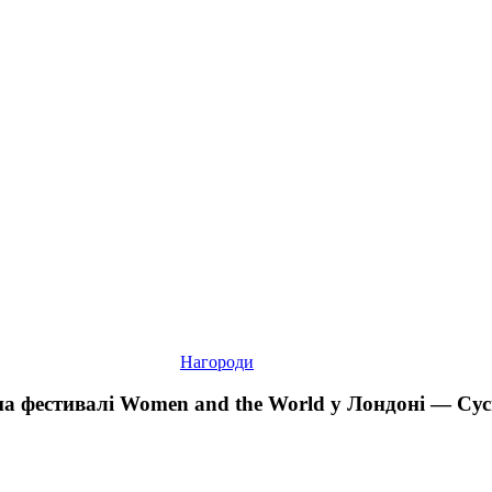
нагороду
на
фестивалі
Women
and
the
World
у
Лондоні
—
Суспільне
Культура
Нагороди
на фестивалі Women and the World у Лондоні — Су