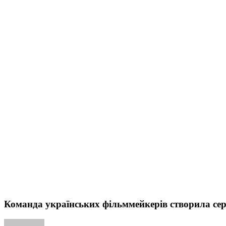
Команда українських фільмме
Команда українських фільммейкерів створила се