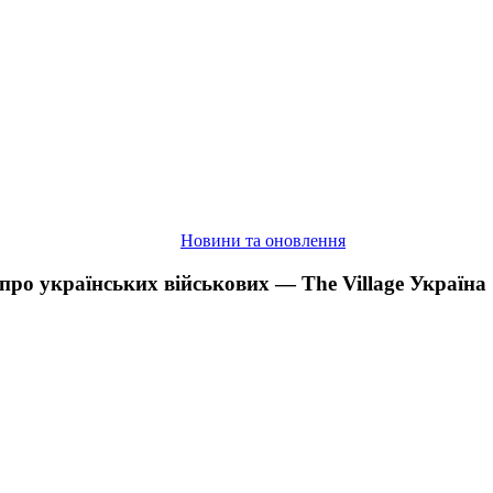
Village
Україна
Новини та оновлення
ро українських військових — The Village Україна
Українська
кіноновела
“Вона”
здобула