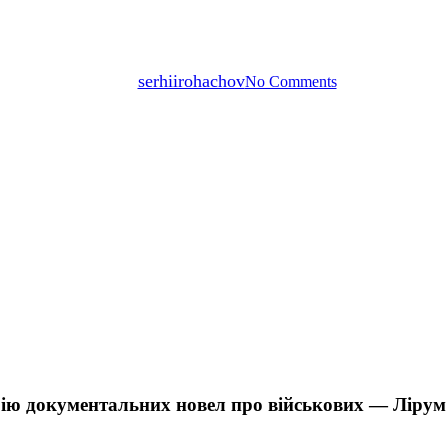
йкерів створила серію докумен
— Лірум
By
serhiirohachov
No Comments
рію документальних новел про військових — Лірум