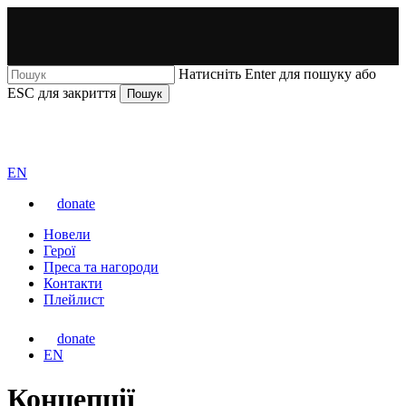
Перейти
до
основного
вмісту
Натисніть Enter для пошуку або
ESC для закриття
Пошук
Закрити
ВАРТА
пошук
Перемкнути
EN
мову
donate
сайту
Меню
Новели
Герої
Преса та нагороди
Контакти
Плейлист
donate
Перемкнути
EN
мову
сайту
Концепції