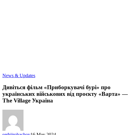
Дивіться
News & Updates
фільм
«Приборкувачі
Дивіться фільм «Приборкувачі бурі» про
бурі»
українських військових від проєкту «Варта» —
про
The Village Україна
українських
військових
від
проєкту
«Варта»
—
serhiirohachov
16 May 2024
The