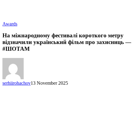
На
Awards
міжнародному
фестивалі
На міжнародному фестивалі короткого метру
короткого
відзначили український фільм про захисниць —
метру
#ШОТАМ
відзначили
український
фільм
про
захисниць
—
serhiirohachov
13 November 2025
#ШОТАМ