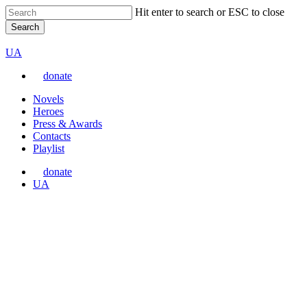
Skip
Hit enter to search or ESC to close
to
Search
main
Close
VARTA
content
Search
Перемкнути
UA
мову
donate
сайту
Menu
Novels
Heroes
Press & Awards
Contacts
Playlist
donate
Перемкнути
UA
мову
сайту
News & Updates
Документальний проєкт