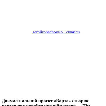
«Варта» створює новели про
українських військових —
The Village Україна
By
serhiirohachov
No Comments
Документальний проєкт «Варта» створює
новели про українських військових — The