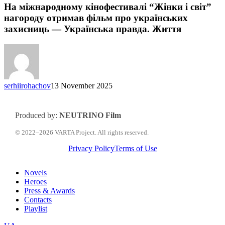
кінофестивалі
На міжнародному кінофестивалі “Жінки і світ”
“Жінки
нагороду отримав фільм про українських
і
захисниць — Українська правда. Життя
світ”
нагороду
отримав
фільм
про
українських
serhiirohachov
13 November 2025
захисниць
—
Українська
правда.
Produced by:
NEUTRINO Film
Життя
© 2022–2026 VARTA Project. All rights reserved.
Privacy Policy
Terms of Use
Close
Novels
Menu
Heroes
Press & Awards
Contacts
Playlist